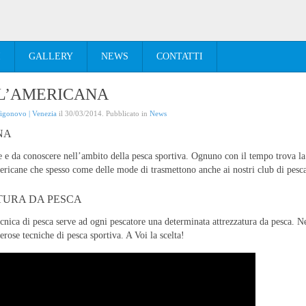
I
GALLERY
NEWS
CONTATTI
LL’AMERICANA
Vigonovo | Venezia
il
30/03/2014
. Pubblicato in
News
ANA
 e da conoscere nell’ambito della pesca sportiva. Ognuno con il tempo trova la 
ericane che spesso come delle mode di trasmettono anche ai nostri club di pesca
TURA DA PESCA
ecnica di pesca serve ad ogni pescatore una determinata attrezzatura da pesca. 
rose tecniche di pesca sportiva. A Voi la scelta!