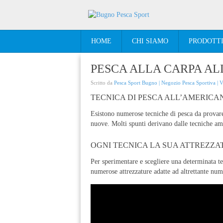
HOME
CHI SIAMO
PRODOTT
PESCA ALLA CARPA A
Scritto da
Pesca Sport Bugno | Negozio Pesca Sportiva | 
TECNICA DI PESCA ALL’AMERIC
Esistono numerose tecniche di pesca da provare
nuove. Molti spunti derivano dalle tecniche am
OGNI TECNICA LA SUA ATTREZZA
Per sperimentare e scegliere una determinata t
numerose attrezzature adatte ad altrettante nume