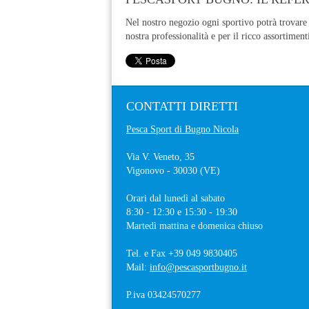
Nel nostro negozio ogni sportivo potrà trovare 
nostra professionalità e per il ricco assortiment
CONTATTI
DIRETTI
Pesca Sport di Bugno Nicola
Via V. Veneto, 35
Vigonovo
- 30030 (
VE
)
Orari dal lunedì al sabato
8:30 - 12:30 e 15:30 - 19:30
Martedì mattina e domenica chiuso
Tel. e Fax
+39 049 9830405
Mail:
info@pescasportbugno.it
P.iva 03424570277