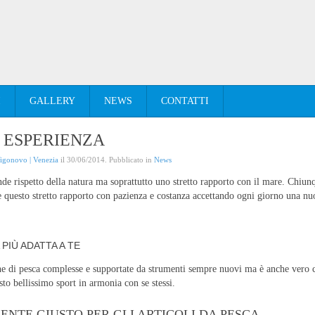
I
GALLERY
NEWS
CONTATTI
D ESPERIENZA
Vigonovo | Venezia
il
30/06/2014
. Pubblicato in
News
de rispetto della natura ma soprattutto uno stretto rapporto con il mare. Chiun
are questo stretto rapporto con pazienza e costanza accettando ogni giorno una n
PIÙ ADATTA A TE
che di pesca complesse e supportate da strumenti sempre nuovi ma è anche vero c
sto bellissimo sport in armonia con se stessi.
ENTE GIUSTO PER GLI ARTICOLI DA PESCA