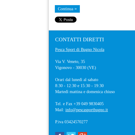
Continua
CONTATTI
DIRETTI
Pesca Sport di Bugno Nicola
Via V. Veneto, 35
Vigonovo
- 30030 (
VE
)
Orari dal lunedì al sabato
8:30 - 12:30 e 15:30 - 19:30
Martedì mattina e domenica chiuso
Tel. e Fax
+39 049 9830405
Mail:
info@pescasportbugno.it
P.iva 03424570277