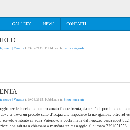
I
GALLERY
NEWS
CONTATTI
IELD
Vigonovo | Venezia
il
23/02/2017
. Pubblicato in
Senza categoria
RENTA
Vigonovo | Venezia
il
19/03/2015
. Pubblicato in
Senza categoria
ggio per le barche nel nostro amato fiume brenta, da ora è disponibile una nuovi
dove si trova un piccolo salto d’acqua che impedisce la navigazione oltre ad esso
 lo scivolo è situato in zona Vigonovo a pochi metri dal negozio pesca sport bug
cidazioni non esitate a chiamare o mandare un messaggio al numero 3291651553.